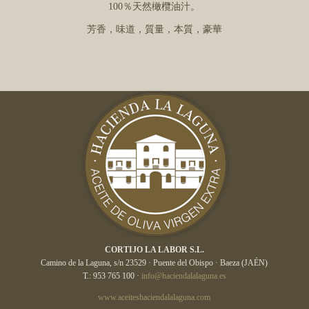
100％天然橄欖油汁。
芳香，味道，質量，本質，​​豪華
CORTIJO LA LABOR S.L.
Camino de la Laguna, s/n 23529 · Puente del Obispo · Baeza (JAÉN)
T.: 953 765 100 ·
info@haciendalalaguna.es
www.aceiteshaciendalalaguna.com