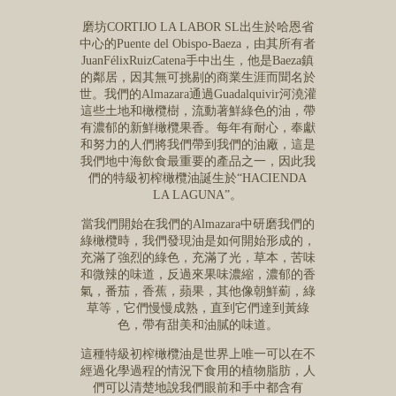
磨坊CORTIJO LA LABOR SL出生於哈恩省
中心的Puente del Obispo-Baeza，由其所有者
JuanFélixRuizCatena手中出生，他是Baeza鎮
的鄰居，因其無可挑剔的商業生涯而聞名於
世。我們的Almazara通過Guadalquivir河澆灌
這些土地和橄欖樹，流動著鮮綠色的油，帶
有濃郁的新鮮橄欖果香。每年有耐心，奉獻
和努力的人們將我們帶到我們的油廠，這是
我們地中海飲食最重要的產品之一，因此我
們的特級初榨橄欖油誕生於“HACIENDA
LA LAGUNA”。
當我們開始在我們的Almazara中研磨我們的
綠橄欖時，我們發現油是如何開始形成的，
充滿了強烈的綠色，充滿了光，草本，苦味
和微辣的味道，反過來果味濃縮，濃郁的香
氣，番茄，香蕉，蘋果，其他像朝鮮薊，綠
草等，它們慢慢成熟，直到它們達到黃綠
色，帶有甜美和油膩的味道。
這種特級初榨橄欖油是世界上唯一可以在不
經過化學過程的情況下食用的植物脂肪，人
們可以清楚地說我們眼前和手中都含有